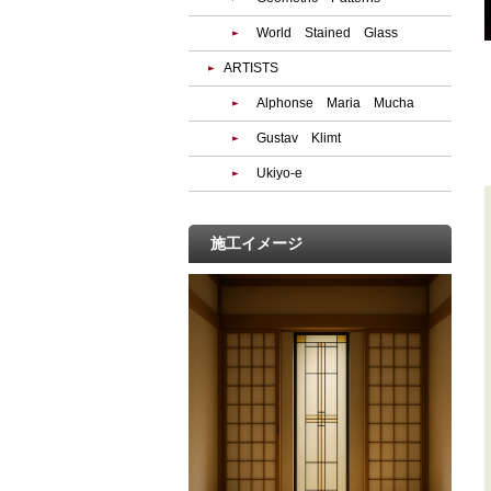
World Stained Glass
ARTISTS
Alphonse Maria Mucha
Gustav Klimt
Ukiyo-e
施工イメージ