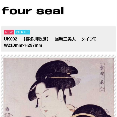
NEW
PICK UP
UK002 【喜多川歌麿】 当時三美人 タイプC
W210mm×H297mm