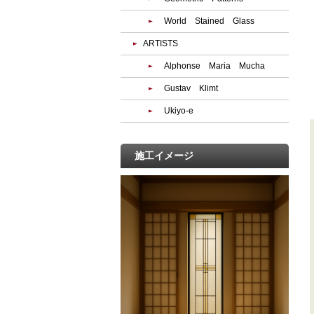
World Stained Glass
ARTISTS
Alphonse Maria Mucha
Gustav Klimt
Ukiyo-e
施工イメージ