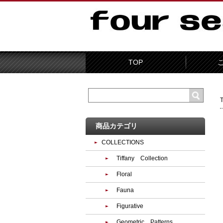
TOP
商品カテゴリ
COLLECTIONS
Tiffany Collection
Floral
Fauna
Figurative
Geometric Patterns